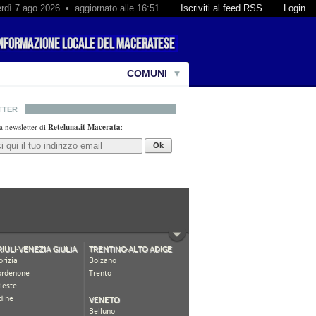
rdì 7 ago 2026 • aggiornato alle 16:51
Iscriviti al feed RSS
Login
COMUNI
TTER
lla newsletter di
Reteluna.it Macerata
:
Ok