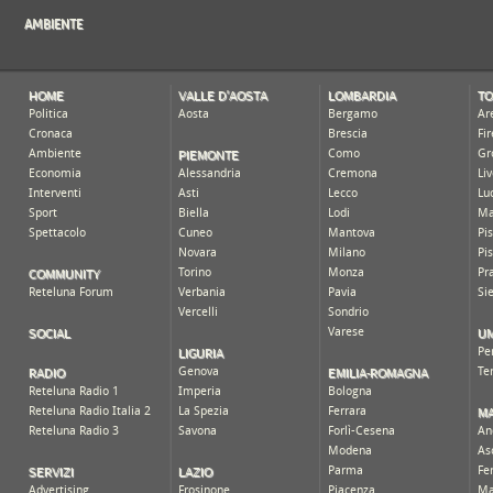
AMBIENTE
HOME
VALLE D'AOSTA
LOMBARDIA
T
Politica
Aosta
Bergamo
Ar
Cronaca
Brescia
Fi
PIEMONTE
Ambiente
Como
Gr
Economia
Alessandria
Cremona
Li
Interventi
Asti
Lecco
Lu
Sport
Biella
Lodi
Ma
Spettacolo
Cuneo
Mantova
Pi
Novara
Milano
Pi
COMMUNITY
Torino
Monza
Pr
Reteluna Forum
Verbania
Pavia
Si
Vercelli
Sondrio
SOCIAL
UM
Varese
LIGURIA
Pe
RADIO
EMILIA-ROMAGNA
Genova
Te
Reteluna Radio 1
Imperia
Bologna
M
Reteluna Radio Italia 2
La Spezia
Ferrara
Reteluna Radio 3
Savona
Forlì-Cesena
An
Modena
As
SERVIZI
LAZIO
Parma
Fe
Advertising
Frosinone
Piacenza
Ma