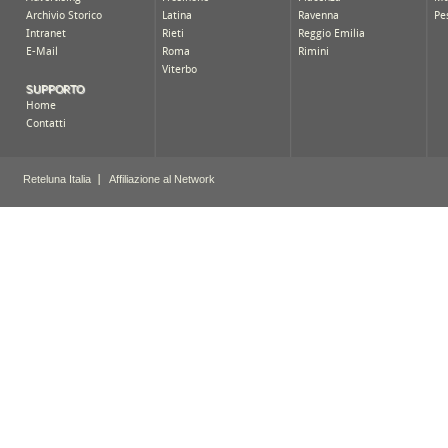
Archivio Storico
Latina
Ravenna
Pe
Intranet
Rieti
Reggio Emilia
E-Mail
Roma
Rimini
Viterbo
SUPPORTO
Home
Contatti
Reteluna Italia
Affiliazione al Network